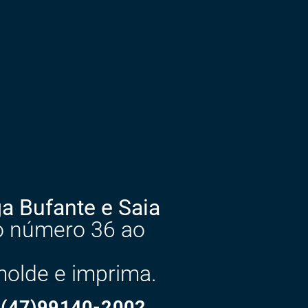
 Bufante e Saia
do número 36 ao
molde e imprima.
(47)99140-2002
.