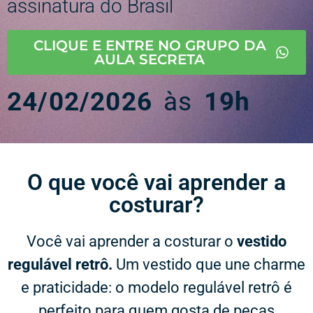
assinatura do Brasil
CLIQUE E ENTRE NO GRUPO DA
AULA SECRETA
24/02/2026
às
19h
O que você vai aprender a
costurar?​
Você vai aprender a costurar o
vestido
regulável retrô.
Um vestido que une charme
e praticidade: o modelo regulável retrô é
perfeito para quem gosta de peças