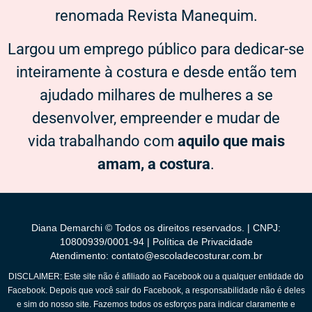
renomada Revista Manequim.
Largou um emprego público para dedicar-se
inteiramente à costura e desde então tem
ajudado milhares de mulheres a se
desenvolver, empreender e mudar de
vida trabalhando com
aquilo que mais
amam, a costura
.
Diana Demarchi © Todos os direitos reservados. | CNPJ:
10800939/0001-94 |
Política de Privacidade
Atendimento: contato@escoladecosturar.com.br
DISCLAIMER: Este site não é afiliado ao Facebook ou a qualquer entidade do
Facebook. Depois que você sair do Facebook, a responsabilidade não é deles
e sim do nosso site. Fazemos todos os esforços para indicar claramente e