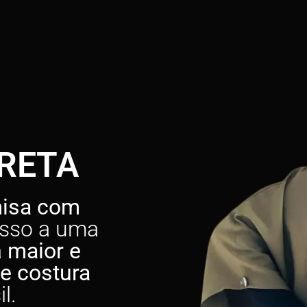
RETA
isa com
esso a uma
a
maior e
e costura
l.