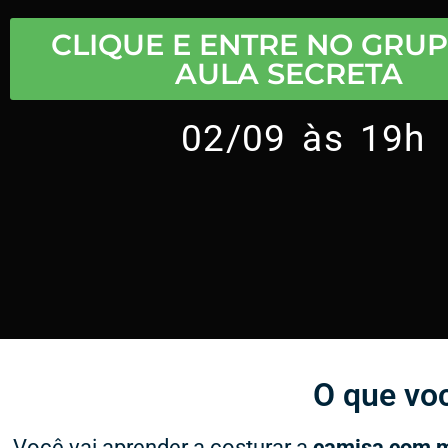
CLIQUE E ENTRE NO GRU
AULA SECRETA
02/09 às 19h
O que voc
Você vai aprender a costurar a
camisa com m