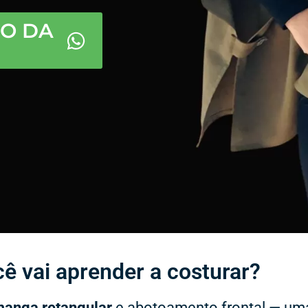
PO DA
ê vai aprender a costurar?​
anga retangular
e abotoamento frontal — uma