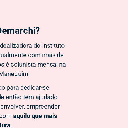
emarchi?​
dealizadora do Instituto
atualmente com mais de
os é colunista mensal na
 Manequim.
o para dedicar-se
de então tem ajudado
senvolver, empreender
o com
aquilo que mais
tura
.