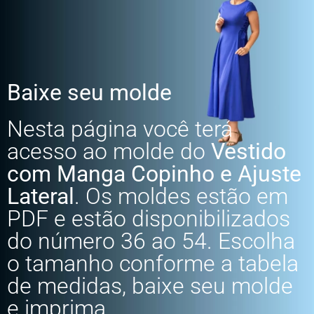
Baixe seu molde
Nesta página você terá
acesso ao molde do
Vestido
com Manga Copinho e Ajuste
Lateral
. Os moldes estão em
PDF e estão disponibilizados
do número 36 ao 54. Escolha
o tamanho conforme a tabela
de medidas, baixe seu molde
e imprima.